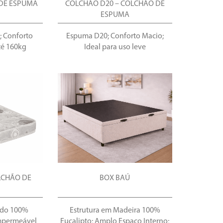
 DE ESPUMA
COLCHÃO D20 – COLCHÃO DE
ESPUMA
; Conforto
Espuma D20; Conforto Macio;
té 160kg
Ideal para uso leve
LCHÃO DE
BOX BAÚ
ido 100%
Estrutura em Madeira 100%
 Impermeável
Eucalipto; Amplo Espaço Interno;